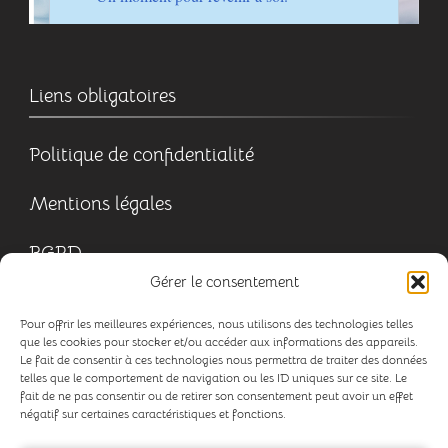
Liens obligatoires
Politique de confidentialité
Mentions légales
RGPD
Gérer le consentement
Pour offrir les meilleures expériences, nous utilisons des technologies telles
que les cookies pour stocker et/ou accéder aux informations des appareils.
Le fait de consentir à ces technologies nous permettra de traiter des données
telles que le comportement de navigation ou les ID uniques sur ce site. Le
fait de ne pas consentir ou de retirer son consentement peut avoir un effet
négatif sur certaines caractéristiques et fonctions.
© Copyright 2026
Audrey Simon - TAO ÉVEIL
.